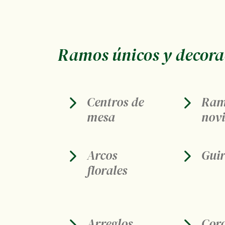
Ramos únicos y decorac
Centros de
Ram
mesa
nov
Arcos
Gui
florales
Arreglos
Cor