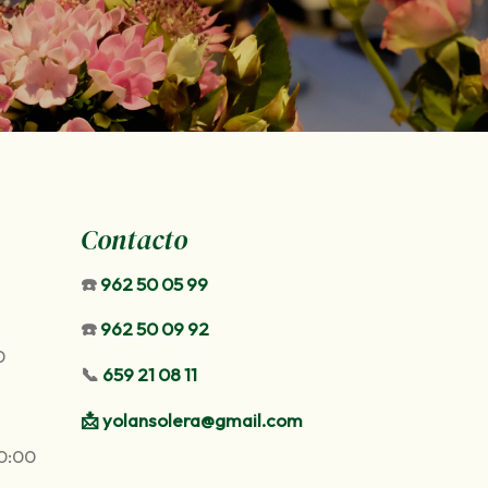
Contacto
☎️
962 50 05 99
☎️
962 50 09 92
0
📞
659 21 08 11
📩
yolansolera@gmail.com
20:00