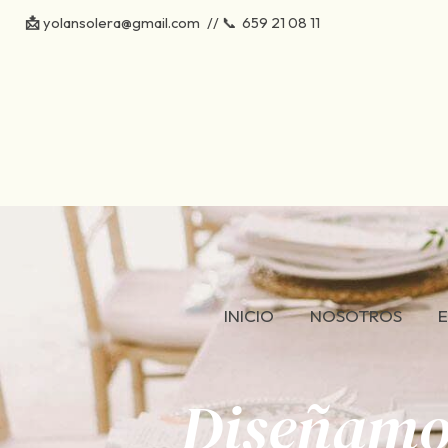
📩
yolansolera@gmail.com
// 📞
659 21 08 11
INICIO
NOSOTROS
Diseñamos