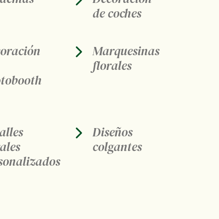
de coches
oración
Marquesinas
florales
otobooth
alles
Diseños
rales
colgantes
sonalizados