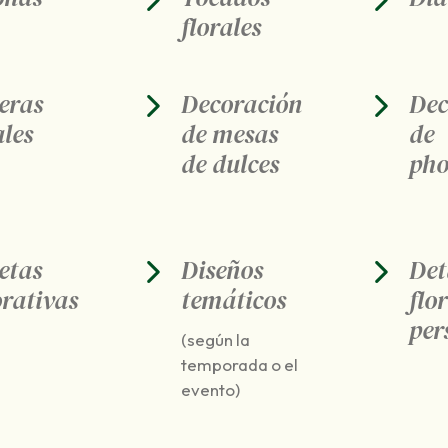
florales
eras
Decoración
Dec
ales
de mesas
de
de dulces
ph
etas
Diseños
Det
orativas
temáticos
flo
per
(según la
temporada o el
evento)