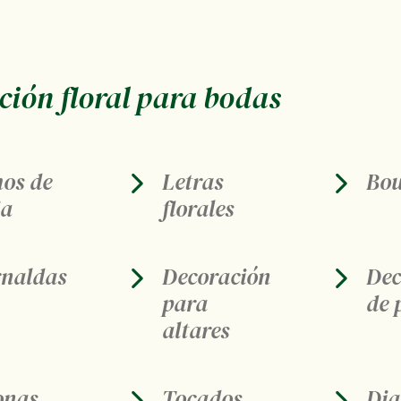
ión floral para bodas
os de
Letras
Bou
ia
florales
rnaldas
Decoración
Dec
para
de 
altares
onas
Tocados
Di