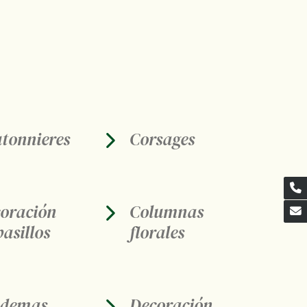
tonnieres
Corsages
oración
Columnas
pasillos
florales
ademas
Decoración