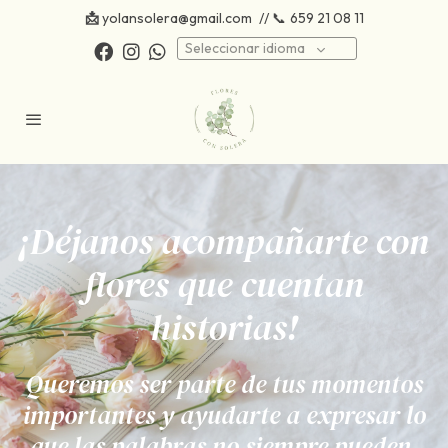
📩
yolansolera@gmail.com
// 📞
659 21 08 11
Seleccionar idioma
¡Déjanos acompañarte con
flores que cuentan
historias!
Queremos ser parte de tus momentos
importantes y ayudarte a expresar lo
que las palabras no siempre pueden.