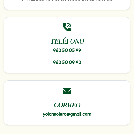
TELÉFONO
962 50 05 99
962 50 09 92
CORREO
yolansolera@gmail.com