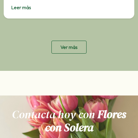
Leer más
Ver más
Contacta hoy con
Flores
con Solera