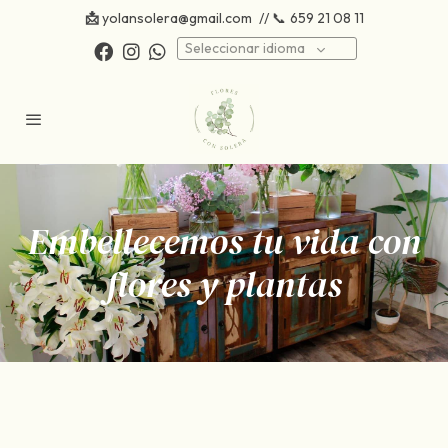
📩
yolansolera@gmail.com
// 📞
659 21 08 11
Seleccionar idioma
Embellecemos tu vida con
flores y plantas